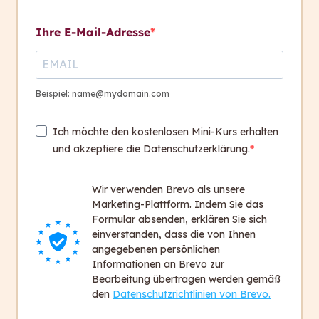
Kontakt aufnehmen
Weiterführende Unterlagen
Ihre E-Mail-Adresse
+ Links
Kontakt
Session 6, Dienstag, 5.
4
+ 43 316 393 449
Beispiel: name@mydomain.com
November 2024
office@capito.eu
Ich möchte den kostenlosen Mini-Kurs erhalten
Headquarter
und akzeptiere die Datenschutzerklärung.
Session 7, Dienstag, 12.
5
Heinrichstraße 145
November 2024
8010 Graz
Wir verwenden Brevo als unsere
Austria
Marketing-Plattform. Indem Sie das
Session 8, Dienstag, 19.
6
Formular absenden, erklären Sie sich
November 2024
einverstanden, dass die von Ihnen
Newsletter
angegebenen persönlichen
Bleiben Sie auf dem Laufenden!
Informationen an Brevo zur
Bearbeitung übertragen werden gemäß
Zum Newsletter anmelden
den
Datenschutzrichtlinien von Brevo.