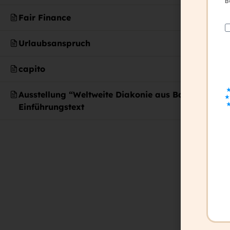
B
Fair Finance
office@capito.eu
Headquarter
Urlaubsanspruch
Heinrichstraße 145
8010 Graz
capito
Austria
Ausstellung “Weltweite Diakonie aus Bayern”-
Einführungstext
Newsletter
Bleiben Sie auf dem Laufenden!
Zum Newsletter anmelden