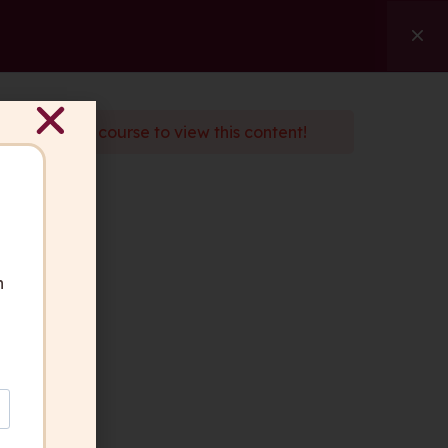
ngen
Referenzen
Über uns
Kontakt
Suche
d
enroll
in the course to view this content!
ben Fragen?
 gerne für Sie da.
akt aufnehmen
n
geber