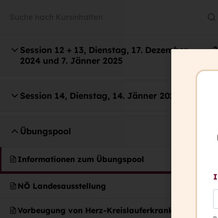
Session 12 + 13, Dienstag, 17. Dezember
2
2024 und 7. Jänner 2025
Session 14, Dienstag, 14. Jänner 2025
3
capito ist italienisch und heißt: „Ich ha
verstanden.”
Übungspool
7
Wir wollen, dass in Zukunft alle Mensc
können: „Ich habe verstanden.”
Informationen zum Übungspool
I
NÖ Landesausstellung
Kontakt
Vorbeugung von Herz-Kreislauferkrankungen
+ 43 316 393 449