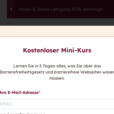
Modul 4, Online Lehrgang 2024, dienstags
capito.ai
Consulting
Fortbildu
This content is protected, please
login
an
Sie ha
Kostenloser Mini-Kurs
Wir sind
be
Kont
Lernen Sie in 5 Tagen alles, was Sie über das
Barrierefreiheitsgesetz und barrierefreie Webseiten wisse
hen sagen
müssen.
hre E-Mail-Adresse
Links:
Rat