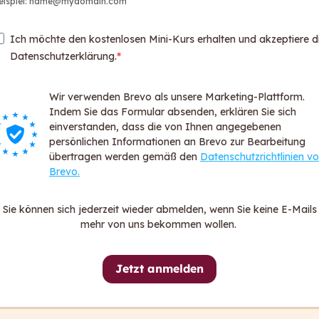
eispiel: name@mydomain.com
Web
Par
Ich möchte den kostenlosen Mini-Kurs erhalten und akzeptiere d
Logi
Datenschutzerklärung.
Login
Wir verwenden Brevo als unsere Marketing-Plattform.
Über ca
Indem Sie das Formular absenden, erklären Sie sich
För
einverstanden, dass die von Ihnen angegebenen
persönlichen Informationen an Brevo zur Bearbeitung
FA
übertragen werden gemäß den
Datenschutzrichtlinien v
Dat
Brevo.
All
Imp
Sie können sich jederzeit wieder abmelden, wenn Sie keine E-Mails
Hin
mehr von uns bekommen wollen.
Erk
Jetzt anmelden