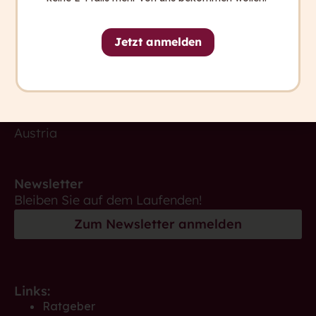
Kontakt
+ 43 316 393 449
Jetzt anmelden
office@capito.eu
Headquarter
Heinrichstraße 145
8010 Graz
Austria
Newsletter
Bleiben Sie auf dem Laufenden!
Zum Newsletter anmelden
Links:
Ratgeber