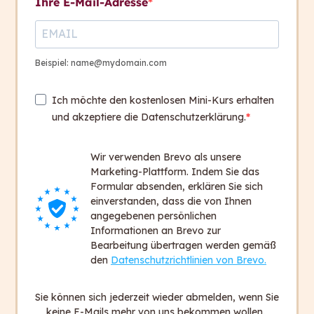
Ihre E-Mail-Adresse
Zum Modul
Beispiel: name@mydomain.com
Ich möchte den kostenlosen Mini-Kurs erhalten
und akzeptiere die Datenschutzerklärung.
capito ist italienisch und heißt: „Ich habe
verstanden.”
Wir verwenden Brevo als unsere
Wir wollen, dass in Zukunft alle Menschen
Marketing-Plattform. Indem Sie das
sagen können: „Ich habe verstanden.”
Formular absenden, erklären Sie sich
einverstanden, dass die von Ihnen
angegebenen persönlichen
Informationen an Brevo zur
Sie haben Fragen?
Bearbeitung übertragen werden gemäß
Wir sind gerne für Sie da.
den
Datenschutzrichtlinien von Brevo.
Kontakt aufnehmen
Sie können sich jederzeit wieder abmelden, wenn Sie
keine E-Mails mehr von uns bekommen wollen.