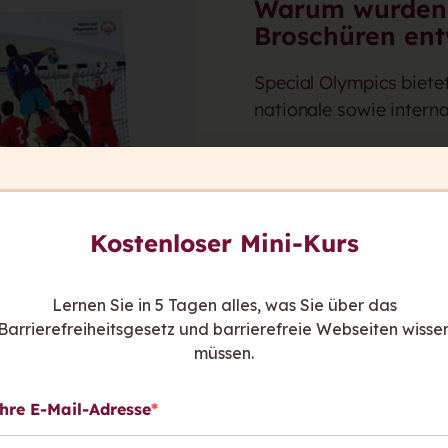
Warum wurden d
Broschüren ent
Special Olympics
bietet
nationale sowie intern
Das Angebot von
Speci
Lernschwierigkeiten un
zu erreichen, wurden di
Kostenloser Mini-Kurs
Die Regelwerke helfen 
Wettbewerbe. Sie erklä
Lernen Sie in 5 Tagen alles, was Sie über das
Regeln, Wertung und A
Barrierefreiheitsgesetz und barrierefreie Webseiten wisse
müssen.
hre E-Mail-Adresse