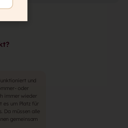
kt?
unktioniert und
 Sommer- oder
ich immer wieder
t es um Platz für
. Da müssen alle
 ihnen gemeinsam