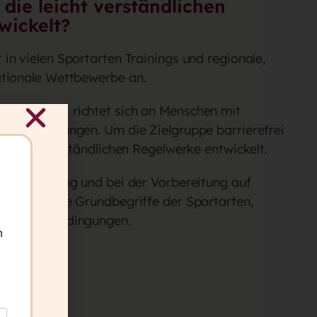
ie leicht verständlichen
wickelt?
 in vielen Sportarten Trainings und regionale,
ationale Wettbewerbe an.
al Olympics
richtet sich an Menschen mit
d Behinderungen. Um die Zielgruppe barrierefrei
e leicht verständlichen Regelwerke entwickelt.
beim Training und bei der Vorbereitung auf
ren wichtige Grundbegriffe der Sportarten,
usschlussbedingungen.
n