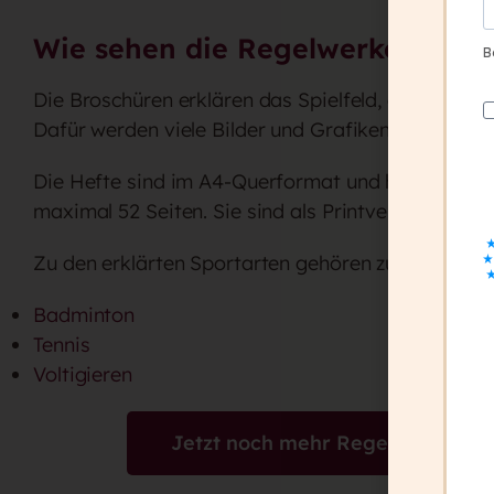
Wie sehen die Regelwerke aus?
B
Die Broschüren erklären das Spielfeld, das Zubehö
Dafür werden viele Bilder und Grafiken verwendet
Die Hefte sind im A4-Querformat und haben eine
maximal 52 Seiten. Sie sind als Printversion und a
Zu den erklärten Sportarten gehören zum Beispiel
Badminton
Tennis
Voltigieren
Jetzt noch mehr Regelwerke en