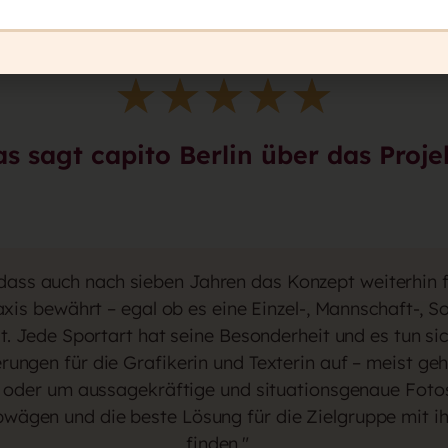
★
★
★
★
★
s sagt capito Berlin über das Proje
 dass auch nach sieben Jahren das Konzept weiterhin f
raxis bewährt – egal ob es eine Einzel-, Mannschaft-,
st. Jede Sportart hat seine Besonderheit und es tun s
ungen für die Grafikerin und Texterin auf – meist geh
 oder um aussagekräftige und situationsgenaue Fotos
abwägen und die beste Lösung für die Zielgruppe mit
finden."