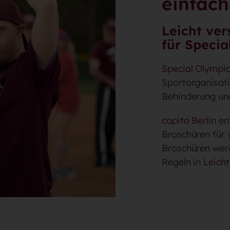
einfach
Leicht ve
für Specia
Special Olympi
Sportorganisati
Behinderung un
capito Berlin
ent
Broschüren für 
Broschüren werd
Regeln in
Leich