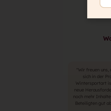
Wa
"Wir freuen uns,
sich in der P
Wintersportart i
neue Herausforder
noch mehr Inhalte
Beteiligten gut 