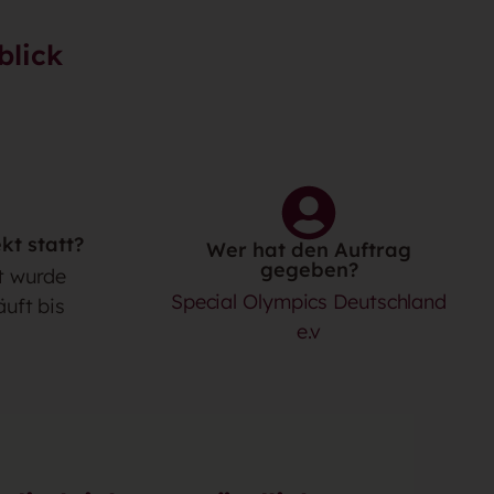
blick
kt statt?
Wer hat den Auftrag
gegeben?
t wurde
Special Olympics Deutschland
äuft bis
e.v