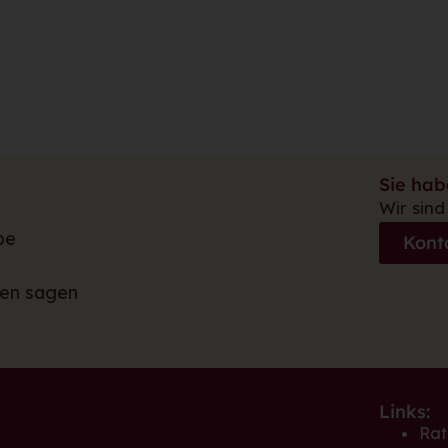
Sie ha
Wir sind
be
Kont
hen sagen
Links:
Rat