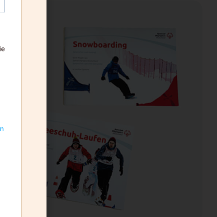
ie
on