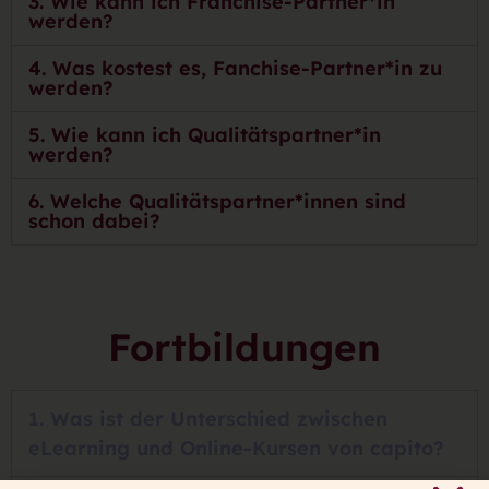
3. Wie kann ich Franchise-Partner*in
werden?
4. Was kostest es, Fanchise-Partner*in zu
werden?
5. Wie kann ich Qualitätspartner*in
werden?
6. Welche Qualitätspartner*innen sind
schon dabei?
Fortbildungen
1. Was ist der Unterschied zwischen
eLearning und Online-Kursen von capito?