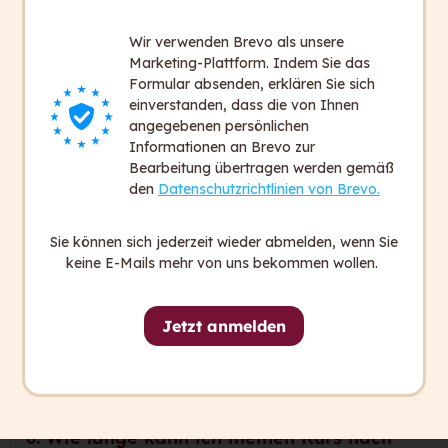
Bei den Online-Kursen können Sie nur an
Wir verwenden Brevo als unsere
bestimmten Terminen einsteigen. Zu unserem
Marketing-Plattform. Indem Sie das
Online-Kurs Angebot zählen der Online
Formular absenden, erklären Sie sich
Lehrgang „Barrierefreie Information“ und der
einverstanden, dass die von Ihnen
Klartext schreiben Online-Kurs.
angegebenen persönlichen
Informationen an Brevo zur
Bearbeitung übertragen werden gemäß
2. Wie kann ich einen Kurs kaufen?
den
Datenschutzrichtlinien von Brevo.
3. Ich habe einen Online-Kurs gekauft. Wie
Sie können sich jederzeit wieder abmelden, wenn Sie
starte ich?
keine E-Mails mehr von uns bekommen wollen.
4. Wann kann ich mit dem Kurs beginnen?
Jetzt anmelden
5. Erhalte ich eine Rechnung über meinen
Kurs?
6. Wie lange kann ich meinen Kurs nach