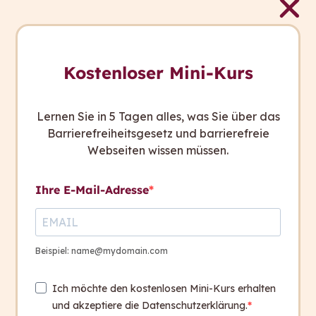
Die eLearning Kurse von capito sind nicht
termingebunden und enthalten keine Live-
Elemente. Das bedeutet, dass Sie den Kurs
nach dem Kauf sofort nutzen und in Ihrem
Kostenloser Mini-Kurs
eigenen Tempo durcharbeiten können.
Außerdem sind Sie mit unseren eLearning-
Lernen Sie in 5 Tagen alles, was Sie über das
Kursen komplett flexibel und können jederzeit
Barrierefreiheitsgesetz und barrierefreie
in das Selbststudium einsteigen.
Webseiten wissen müssen.
Zu unserem eLearning-Angebot zählen
folgende Kurse:
Ihre E-Mail-Adresse
Barrierefreie Grafik
Barrierefrei und verständlich Gendern
Leicht verständlich kommunizieren
Beispiel: name@mydomain.com
Die Online-Kurse wiederum sind an fixe
Termine gebunden und enthalten Live-
Ich möchte den kostenlosen Mini-Kurs erhalten
Vorträge. Die Plätze sind begrenzt und werden
und akzeptiere die Datenschutzerklärung.
nach Anmeldungen vergeben.