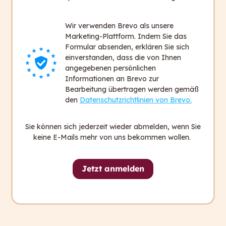
Wie kann ich Gendern?
Wir wissen nun:
Gendern bedeutet, dass Sprache
Wir verwenden Brevo als unsere
Marketing-Plattform. Indem Sie das
und Text so gestaltet werden, dass alle
Formular absenden, erklären Sie sich
Geschlechter und Geschlechteridentitäten
einverstanden, dass die von Ihnen
angesprochen und repräsentiert werden.
angegebenen persönlichen
Informationen an Brevo zur
Gendergerechte Sprache bezieht sich auf eine
Bearbeitung übertragen werden gemäß
sprachliche Ausdrucksweise, die darauf abzielt,
den
Datenschutzrichtlinien von Brevo.
alle Geschlechter angemessen zu berücksichtigen.
Die Verwendung von Genderzeichen kann dazu
Sie können sich jederzeit wieder abmelden, wenn Sie
beitragen, die sprachliche Gleichstellung von
keine E-Mails mehr von uns bekommen wollen.
Frauen, Männern und weiteren Geschlechtern zu
fördern.
Jetzt anmelden
Mittlerweile gibt verschieden Möglichkeiten zu
gendern, von denen wir auf die bekanntesten im
Folgenden genauer eingehen möchten.