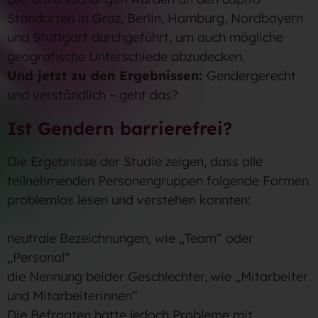
Standorten in Graz, Berlin, Hamburg, Nordbayern
und Stuttgart durchgeführt, um auch mögliche
geografische Unterschiede abzudecken.
Und jetzt zu den Ergebnissen:
Gendergerecht
und verständlich – geht das?
Ist Gendern barrierefrei?
Die Ergebnisse der Studie zeigen, dass alle
teilnehmenden Personengruppen folgende Formen
problemlos lesen und verstehen konnten:
neutrale Bezeichnungen, wie „Team“ oder
„Personal“
die Nennung beider Geschlechter, wie „Mitarbeiter
und Mitarbeiterinnen“
Die Befragten hatte jedoch Probleme mit