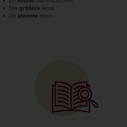
Ein
saures
Gummibärchen
Das
größere
Haus
Die
kleinste
Maus