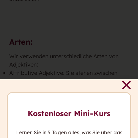
Arten:
Wir verwenden unterschiedliche Arten von
Adjektiven:
Attributive Adjektive: Sie stehen zwischen
Artikel und Hauptwort. Sie beschreiben das
Hauptwort genauer und passen sich daran
an, zum Beispiel: „Ein
gutes
Buch” oder „Der
schöne
Tag”.
Kostenloser Mini-Kurs
Prädikative Adjektive: Sie stehen hinter dem
Hauptwort und hinter dem Verb „sein”,
„bleiben” oder „werden”. Sie verändern sich
Lernen Sie in 5 Tagen alles, was Sie über das