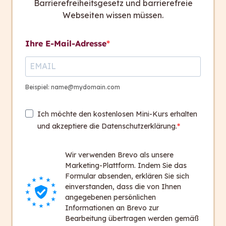
nicht, beschreiben aber trotzdem das
Barrierefreiheitsgesetz und barrierefreie
Webseiten wissen müssen.
Hauptwort näher: „Das Kind ist
jung
” oder
„Das Essen wird
schlecht
”.
Adverbiale Adjektive: Sie funktionieren wie
Ihre E-Mail-Adresse
Adverbien, weil sie ein Verb näher
beschreiben und sich nicht verändern. Sie
stehen hinter dem Hauptwort und einem
Beispiel: name@mydomain.com
Verb: „Sie laufen
schnell
” oder „Das Kind
spielt
fröhlich
”.
Ich möchte den kostenlosen Mini-Kurs erhalten
und akzeptiere die Datenschutzerklärung.
Wir verwenden Brevo als unsere
Marketing-Plattform. Indem Sie das
Formular absenden, erklären Sie sich
Achtung:
Adverbien werden leicht mit
einverstanden, dass die von Ihnen
Adjektiven verwechselt. Adverbien
angegebenen persönlichen
beschreiben zum Beispiel Verben näher. Je
Informationen an Brevo zur
Bearbeitung übertragen werden gemäß
nach der Funktion im Satz kann das gleiche