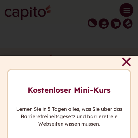
capito ist italienisch und heißt: „Ich habe
verstanden.”
Kostenloser Mini-Kurs
Wir wollen, dass in Zukunft alle Menschen
sagen können: „Ich habe verstanden.”
Lernen Sie in 5 Tagen alles, was Sie über das
Barrierefreiheitsgesetz und barrierefreie
Webseiten wissen müssen.
Sie haben Fragen?
Wir sind gerne für Sie da.