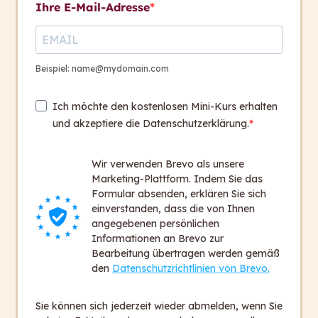
Ihre E-Mail-Adresse
Kontakt aufnehmen
Beispiel: name@mydomain.com
Kontakt
+ 43 316 393 449
Ich möchte den kostenlosen Mini-Kurs erhalten
office@capito.eu
und akzeptiere die Datenschutzerklärung.
Headquarter
Heinrichstraße 145
Wir verwenden Brevo als unsere
8010 Graz
Marketing-Plattform. Indem Sie das
Formular absenden, erklären Sie sich
Austria
einverstanden, dass die von Ihnen
angegebenen persönlichen
Informationen an Brevo zur
Newsletter
Bearbeitung übertragen werden gemäß
Bleiben Sie auf dem Laufenden!
den
Datenschutzrichtlinien von Brevo.
Zum Newsletter anmelden
Sie können sich jederzeit wieder abmelden, wenn Sie