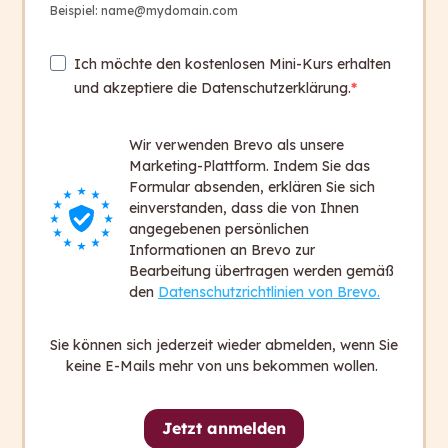
Mehr Reichweite & Wirkung
Beispiel: name@mydomain.com
Ihre Inhalte werden für mehr Menschen
Ich möchte den kostenlosen Mini-Kurs erhalten
zugänglich und besser verstanden.
und akzeptiere die Datenschutzerklärung.
Wir verwenden Brevo als unsere
Spart Zeit, Kosten & Ressourcen
Marketing-Plattform. Indem Sie das
Formular absenden, erklären Sie sich
Ihre Inhalte werden nur bei Änderungen neu
einverstanden, dass die von Ihnen
vereinfacht oder übersetzt.
angegebenen persönlichen
Informationen an Brevo zur
Bearbeitung übertragen werden gemäß
den
Datenschutzrichtlinien von Brevo.
Qualitätskontrolle durch Expert*innen
Sie können sich jederzeit wieder abmelden, wenn Sie
Die vereinfachten oder übersetzten Inhalte
keine E-Mails mehr von uns bekommen wollen.
werden von capito Expert*innen geprüft.
Jetzt anmelden