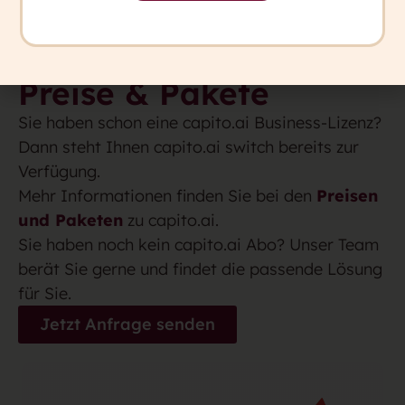
Preise & Pakete
Sie haben schon eine capito.ai Business-Lizenz?
Dann steht Ihnen capito.ai switch bereits zur
Verfügung.
Mehr Informationen finden Sie bei den
Preisen
und Paketen
zu capito.ai.
Sie haben noch kein capito.ai Abo? Unser Team
berät Sie gerne und findet die passende Lösung
für Sie.
Jetzt Anfrage senden