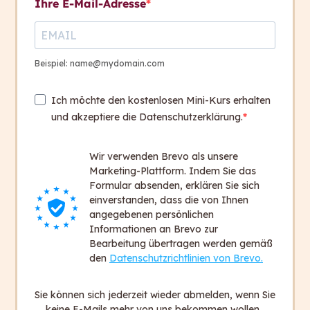
Ihre E-Mail-Adresse
Präsentationen vor
Generiert automatisch Lernziele und
Beispiel: name@mydomain.com
passende Lernziel-Kontrollfragen
Ich möchte den kostenlosen Mini-Kurs erhalten
und akzeptiere die Datenschutzerklärung.
Human-Coach
Prüft Übersetzungen auf inhaltliche
Wir verwenden Brevo als unsere
Korrektheit durch Expert*innen der
Marketing-Plattform. Indem Sie das
jeweiligen Sprache
Formular absenden, erklären Sie sich
einverstanden, dass die von Ihnen
angegebenen persönlichen
Bietet Coaching und Beratung für E-
Informationen an Brevo zur
Learnings durch Didaktik-Expert*innen
Bearbeitung übertragen werden gemäß
den
Datenschutzrichtlinien von Brevo.
Sie können sich jederzeit wieder abmelden, wenn Sie
keine E-Mails mehr von uns bekommen wollen.