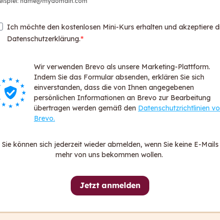
eispiel: name@mydomain.com
Web
Par
Ich möchte den kostenlosen Mini-Kurs erhalten und akzeptiere d
Logi
Datenschutzerklärung.
Login
Wir verwenden Brevo als unsere Marketing-Plattform.
Über ca
Indem Sie das Formular absenden, erklären Sie sich
För
einverstanden, dass die von Ihnen angegebenen
persönlichen Informationen an Brevo zur Bearbeitung
FA
übertragen werden gemäß den
Datenschutzrichtlinien v
Dat
Brevo.
All
Imp
Sie können sich jederzeit wieder abmelden, wenn Sie keine E-Mails
Hin
mehr von uns bekommen wollen.
Erk
Jetzt anmelden