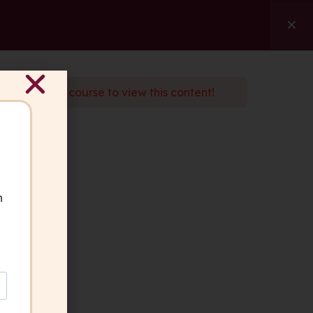
ngen
Referenzen
Über uns
Kontakt
Suche
d
enroll
in the course to view this content!
ben Fragen?
 gerne für Sie da.
akt aufnehmen
n
geber