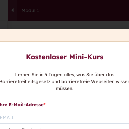
Modul 1
capito.ai
Consulting
Fortbildu
This content is protected, please
login
an
Sie ha
Kostenloser Mini-Kurs
Wir sind
be
Kont
Lernen Sie in 5 Tagen alles, was Sie über das
Barrierefreiheitsgesetz und barrierefreie Webseiten wisse
hen sagen
müssen.
hre E-Mail-Adresse
Links:
Rat