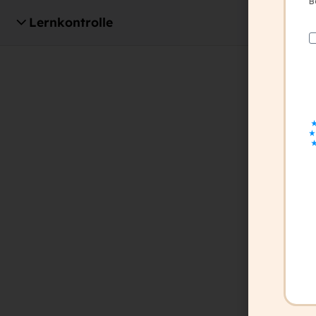
B
Lernkontrolle
1
office@capito.eu
Headquarter
Heinrichstraße 145
8010 Graz
Austria
Newsletter
Bleiben Sie auf dem Laufenden!
Zum Newsletter anmelden