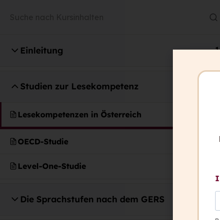
Einleitung
1
Studien zur Lesekompetenz
3
capito ist italienisch und heißt: „Ich ha
Lesekompetenzen in Österreich
verstanden.”
OECD-Studie
Wir wollen, dass in Zukunft alle Mensc
können: „Ich habe verstanden.”
Level-One-Studie
I
Die Sprachstufen nach dem GERS
8
Kontakt
+ 43 316 393 449