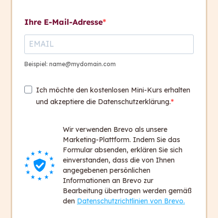
Verständlichkeit?
Kontakt aufnehmen
Ihre E-Mail-Adresse
Zur Verständlichkeit
verschiedener Gender-
Kontakt
Varianten
+ 43 316 393 449
Beispiel: name@mydomain.com
Zur Verständlichkeit
office@capito.eu
verkürzter Paarformen
Ich möchte den kostenlosen Mini-Kurs erhalten
Headquarter
und akzeptiere die Datenschutzerklärung.
Heinrichstraße 145
Zur Verständlichkeit von
8010 Graz
Gender-Sonderzeichen
Wir verwenden Brevo als unsere
Austria
Marketing-Plattform. Indem Sie das
Formular absenden, erklären Sie sich
Barrieren Vorwissen
1
einverstanden, dass die von Ihnen
und Vorerfahrung
Newsletter
angegebenen persönlichen
Bleiben Sie auf dem Laufenden!
Informationen an Brevo zur
Bearbeitung übertragen werden gemäß
Zum Newsletter anmelden
Empfehlungen
5
den
Datenschutzrichtlinien von Brevo.