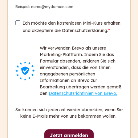
Beispiel: name@mydomain.com
Ich möchte den kostenlosen Mini-Kurs erhalten
und akzeptiere die Datenschutzerklärung.
capito ist italienisch und heißt: „Ich habe
verstanden.”
Wir verwenden Brevo als unsere
Wir wollen, dass in Zukunft alle Menschen
Marketing-Plattform. Indem Sie das
Formular absenden, erklären Sie sich
sagen können: „Ich habe verstanden.”
einverstanden, dass die von Ihnen
angegebenen persönlichen
Informationen an Brevo zur
Sie haben Fragen?
Bearbeitung übertragen werden gemäß
Wir sind gerne für Sie da.
den
Datenschutzrichtlinien von Brevo.
Kontakt aufnehmen
Sie können sich jederzeit wieder abmelden, wenn Sie
keine E-Mails mehr von uns bekommen wollen.
Kontakt
Jetzt anmelden
+ 43 316 393 449