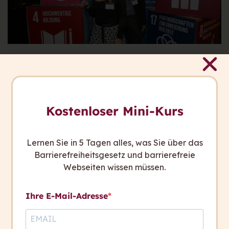
atempo ist SDG Pioneer 2016
Gemeinsam mit Ashoka, Gugler, Pessl Instruments
Kostenloser Mini-Kurs
und whatchado vertritt atempo Österreich beim
internationalen Wettbewerb für innovative
Unternehmen. Die fünf Nominierten zeichnen sich
Lernen Sie in 5 Tagen alles, was Sie über das
durch ihre herausragenden Beiträge zu den
Barrierefreiheitsgesetz und barrierefreie
Sustainable Development Goals (SDGs), den
Webseiten wissen müssen.
weltweit gültigen Zielen für Nachhaltige
Entwicklung der Vereinten Nationen, aus.
Ihre E-Mail-Adresse