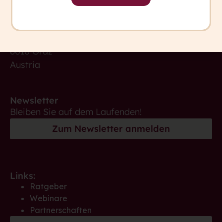
office@capito.eu
Headquarter
Heinrichstraße 145
8010 Graz
Austria
Newsletter
Bleiben Sie auf dem Laufenden!
Zum Newsletter anmelden
Links:
Ratgeber
Webinare
Partnerschaften