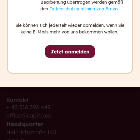
Bearbeitung übertragen werden gemäß
capito ist italienisch und heißt: „Ich habe
den
Datenschutzrichtlinien von Brevo.
verstanden.”
Wir wollen, dass in Zukunft alle Menschen
Sie können sich jederzeit wieder abmelden, wenn Sie
sagen können: „Ich habe verstanden.”
keine E-Mails mehr von uns bekommen wollen.
Jetzt anmelden
Sie haben Fragen?
Wir sind gerne für Sie da.
Kontakt aufnehmen
Kontakt
+ 43 316 393 449
office@capito.eu
Headquarter
Heinrichstraße 145