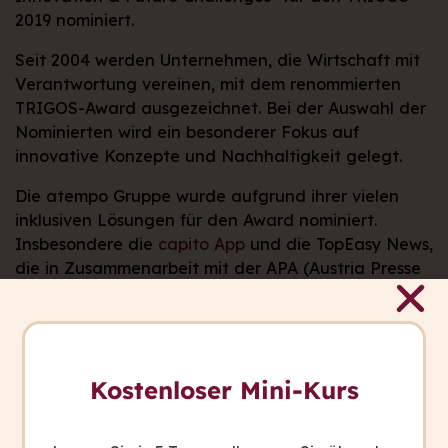
2019 nominiert.
Seit 2004 werden Unternehmen, die Wirtschaft mit
Verantwortung vereinen, mit dem renommierten
TRIGOS-Award ausgezeichnet. Bei der Auswahl der
Nominierten wird ein besonderer Fokus auf
innovative Konzepte und Nachhaltigkeit gelegt.
Die atempo Gruppe wurde aufgrund ihrer vielen
inklusiven Lösungen für den Award nominiert.
Insbesondere die
capito App
und die TopEasy News,
die in Zusammenarbeit mit der APA (Austria Presse
Agentur) entstanden, wurden lobend erwähnt.
Kostenloser Mini-Kurs