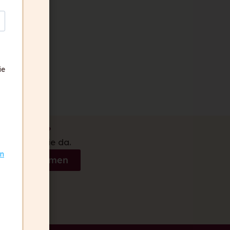
ie
ben Fragen?
 gerne für Sie da.
on
akt aufnehmen