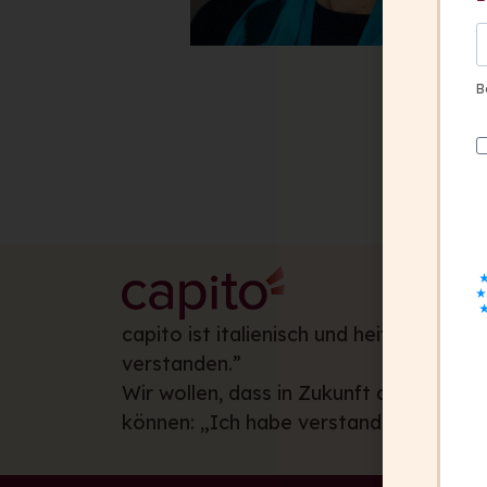
B
capito ist italienisch und heißt: „Ich ha
verstanden.”
Wir wollen, dass in Zukunft alle Mensc
können: „Ich habe verstanden.”