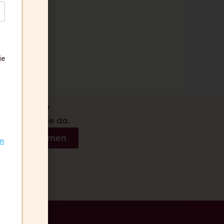
ie
ben Fragen?
 gerne für Sie da.
akt aufnehmen
on