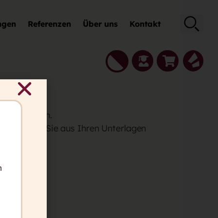
ngen
Referenzen
Über uns
Kontakt
Suche
ge!
ch bei Ihnen.
ecken, wie Sie aus Ihren Unterlagen
en.
n