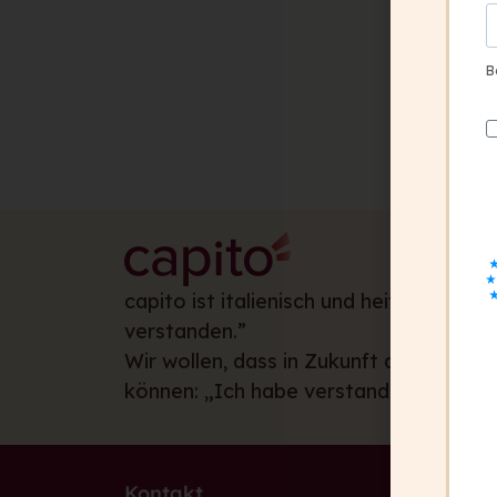
B
capito ist italienisch und heißt: „Ich ha
verstanden.”
Wir wollen, dass in Zukunft alle Mensc
können: „Ich habe verstanden.”
Kontakt