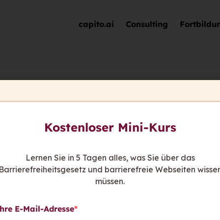
capito.ai
Consulting
Fortbildu
elen Dank für Ihre Anfra
re Anfrage erhalten und melden uns so bald wie mögli
Kostenloser Mini-Kurs
r über den capito.ai Kurs Generator erfahren und entd
rständliche und interaktive E-Learnings erstellen könn
Lernen Sie in 5 Tagen alles, was Sie über das
Mehr über den Kurs Generator
Barrierefreiheitsgesetz und barrierefreie Webseiten wisse
müssen.
hre E-Mail-Adresse