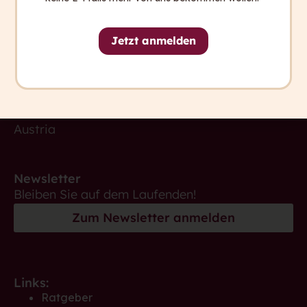
Kontakt
+ 43 316 393 449
Jetzt anmelden
office@capito.eu
Headquarter
Heinrichstraße 145
8010 Graz
Austria
Newsletter
Bleiben Sie auf dem Laufenden!
Zum Newsletter anmelden
Links:
Ratgeber