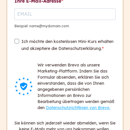
Ihre E-Mail-Adresse
Zum Modul
Beispiel: name@mydomain.com
Ich möchte den kostenlosen Mini-Kurs erhalten
und akzeptiere die Datenschutzerklärung.
capito ist italienisch und heißt: „Ich habe
verstanden.”
Wir verwenden Brevo als unsere
Wir wollen, dass in Zukunft alle Menschen
Marketing-Plattform. Indem Sie das
sagen können: „Ich habe verstanden.”
Formular absenden, erklären Sie sich
einverstanden, dass die von Ihnen
angegebenen persönlichen
Informationen an Brevo zur
Sie haben Fragen?
Bearbeitung übertragen werden gemäß
Wir sind gerne für Sie da.
den
Datenschutzrichtlinien von Brevo.
Kontakt aufnehmen
Sie können sich jederzeit wieder abmelden, wenn Sie
keine E-Mails mehr von uns bekommen wollen.