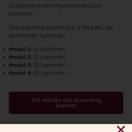
Es gibt keine termingebundenen Live-
Elemente.
Das eLearning besteht aus 4 Modulen, die
aufeinander aufbauen:
Modul 1:
13 Lektionen
Modul 2:
12 Lektionen
Modul 3:
10 Lektionen
Modul 4:
10 Lektionen
Ich möchte das eLearning
buchen!