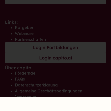
Links:
Ratgeber
Webinare
Partnerschaften
Login Fortbildungen
Login capito.ai
Über capito
Fördernde
FAQs
Datenschutzerklärung
Allgemeine Geschäftsbedingungen
Impressum
Hinweisgeber*innensystem
Erklärung der Barrierefreiheit