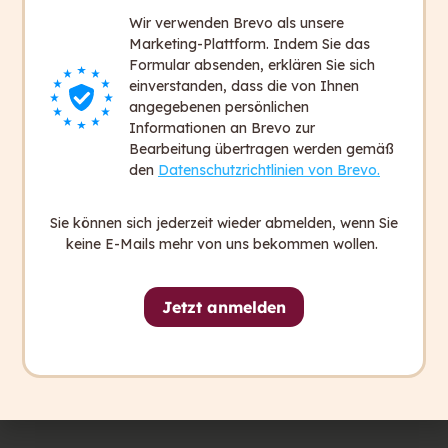
verständlich kommunizieren​"-
Wir verwenden Brevo als unsere
eLearning?
Marketing-Plattform. Indem Sie das
Formular absenden, erklären Sie sich
einverstanden, dass die von Ihnen
Nach dem Kauf des eLearnings werden Sie
angegebenen persönlichen
freigeschaltet und können sofort starten.
Informationen an Brevo zur
Bearbeitung übertragen werden gemäß
Rechnen Sie mit ca. 90 bis 120 Minuten für
den
Datenschutzrichtlinien von Brevo.
den Kurs bei konzentriertem Lernen ohne
Pause.
Sie können sich jederzeit wieder abmelden, wenn Sie
keine E-Mails mehr von uns bekommen wollen.
Es gibt kein “Ablaufdatum”. Ihr Zugang ist
zeitlich unbegrenzt.
Jetzt anmelden