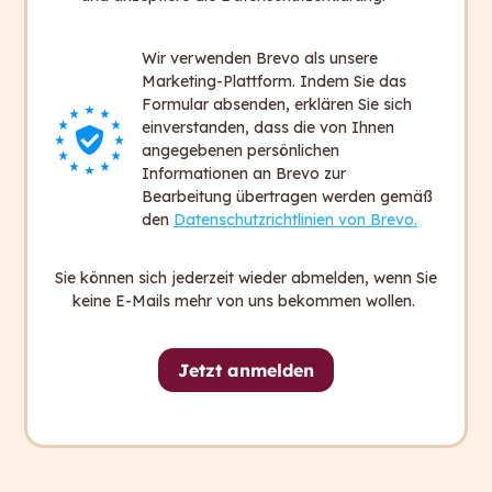
mit hochwertigen Trainingsdaten an die
Unternehmenssprache angepasst und mit
Wir verwenden Brevo als unsere
spezifischen Custom-Usecase-Services
Marketing-Plattform. Indem Sie das
angereichert.
Formular absenden, erklären Sie sich
Der Zugang zur Software erfolgt für alle
einverstanden, dass die von Ihnen
angegebenen persönlichen
Mitarbeiter*innen von Erste Bank und Sparkassen
Informationen an Brevo zur
niederschwellig über das unternehmenseigene
Bearbeitung übertragen werden gemäß
Authentifizierungssystem.
den
Datenschutzrichtlinien von Brevo.
Sie können sich jederzeit wieder abmelden, wenn Sie
keine E-Mails mehr von uns bekommen wollen.
Jetzt anmelden
Schreiben Sie einen Kommentar
Deine E-Mail-Adresse wird nicht veröffentlicht.