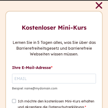
eigene Unternehmenssprache.
Fazit
capito.ai bringt uns einen Mehrwert. Wir sind
schneller im Vereinfachen, halten die Qualität hoch
Kostenloser Mini-Kurs
und verbessern so insgesamt unsere
Kommunikation. Damit wollen wir nicht nur für
Lernen Sie in 5 Tagen alles, was Sie über das
weniger Barriere sorgen, sondern auch mit
Barrierefreiheitsgesetz und barrierefreie
klareren Infos das Vertrauen in uns stärken.
Webseiten wissen müssen.
capito.ai ist für uns ein unverzichtbares Tool für
unsere tägliche Arbeit geworden.
Ihre E-Mail-Adresse
Über das Projekt
Beispiel: name@mydomain.com
Für Erste Bank und Sparkassen hat capito eine
exklusive capito.ai SaaS-Instanz aufgesetzt.
Ich möchte den kostenlosen Mini-Kurs erhalten
Das dafür betriebene Sprachmodell wird laufend
und akzeptiere die Datenschutzerklärung.