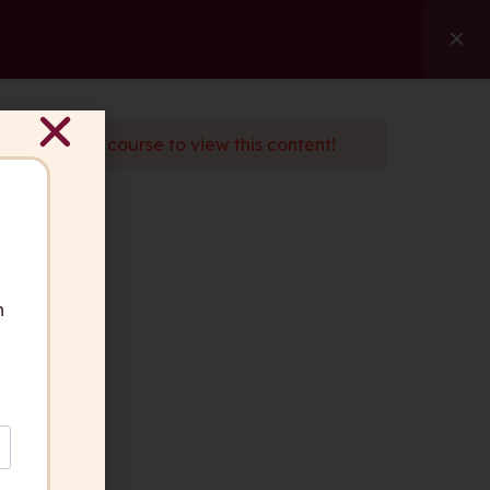
ngen
Referenzen
Über uns
Kontakt
Suche
d
enroll
in the course to view this content!
ben Fragen?
 gerne für Sie da.
akt aufnehmen
n
geber