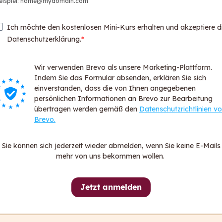
eispiel: name@mydomain.com
Web
Par
Ich möchte den kostenlosen Mini-Kurs erhalten und akzeptiere d
Logi
Datenschutzerklärung.
Login
Wir verwenden Brevo als unsere Marketing-Plattform.
Über ca
Indem Sie das Formular absenden, erklären Sie sich
För
einverstanden, dass die von Ihnen angegebenen
persönlichen Informationen an Brevo zur Bearbeitung
FA
übertragen werden gemäß den
Datenschutzrichtlinien v
Dat
Brevo.
All
Imp
Sie können sich jederzeit wieder abmelden, wenn Sie keine E-Mails
Hin
mehr von uns bekommen wollen.
Erk
Jetzt anmelden