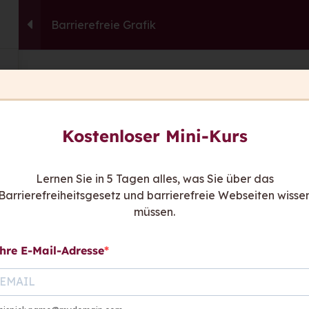
Barrierefreie Grafik
capito.ai
Consulting
Fortbildu
This content is protected, please
login
an
Sie ha
Kostenloser Mini-Kurs
Wir sind
be
Kont
Lernen Sie in 5 Tagen alles, was Sie über das
Barrierefreiheitsgesetz und barrierefreie Webseiten wisse
hen sagen
müssen.
hre E-Mail-Adresse
Links:
Rat