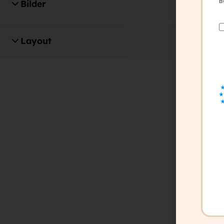
B
Bilder
5
office@capito.eu
Headquarter
Layout
7
Heinrichstraße 145
8010 Graz
Austria
Newsletter
Bleiben Sie auf dem Laufenden!
Zum Newsletter anmelden