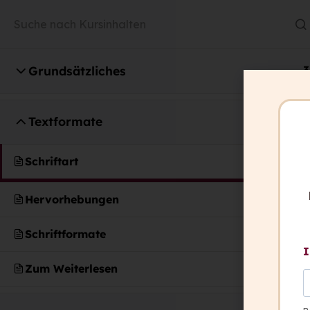
Grundsätzliches
3
Textformate
4
capito ist italienisch und heißt: „Ich ha
Schriftart
verstanden.”
Hervorhebungen
Wir wollen, dass in Zukunft alle Mensc
können: „Ich habe verstanden.”
Schriftformate
I
Zum Weiterlesen
Kontakt
+ 43 316 393 449