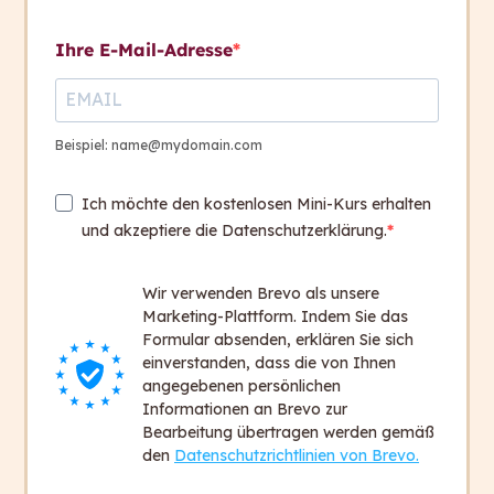
Kontakt aufnehmen
Ihre E-Mail-Adresse
Vertrieb von capito
5
digital
Kontakt
+ 43 316 393 449
Beispiel: name@mydomain.com
office@capito.eu
Ich möchte den kostenlosen Mini-Kurs erhalten
Headquarter
und akzeptiere die Datenschutzerklärung.
Heinrichstraße 145
8010 Graz
Wir verwenden Brevo als unsere
Austria
Marketing-Plattform. Indem Sie das
Formular absenden, erklären Sie sich
einverstanden, dass die von Ihnen
Newsletter
angegebenen persönlichen
Bleiben Sie auf dem Laufenden!
Informationen an Brevo zur
Bearbeitung übertragen werden gemäß
Zum Newsletter anmelden
den
Datenschutzrichtlinien von Brevo.