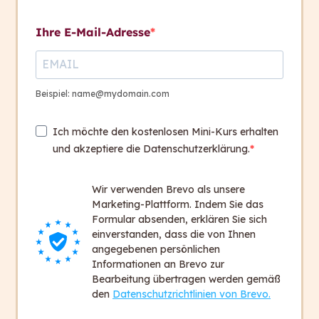
Kontakt aufnehmen
Grundlagen der
Übersetzungsarbeit Teil 3
Ihre E-Mail-Adresse
Der Prozess der
Kontakt
Auftragsabwicklung
+ 43 316 393 449
Beispiel: name@mydomain.com
office@capito.eu
Übungsaufgaben
Ich möchte den kostenlosen Mini-Kurs erhalten
Headquarter
und akzeptiere die Datenschutzerklärung.
4. Hausübung
Heinrichstraße 145
100 Days
8010 Graz
Wir verwenden Brevo als unsere
Austria
Marketing-Plattform. Indem Sie das
Zum Vertiefen und
9
Formular absenden, erklären Sie sich
Weiterlesen
einverstanden, dass die von Ihnen
Newsletter
angegebenen persönlichen
Bleiben Sie auf dem Laufenden!
Informationen an Brevo zur
Bearbeitung übertragen werden gemäß
Zum Newsletter anmelden
den
Datenschutzrichtlinien von Brevo.