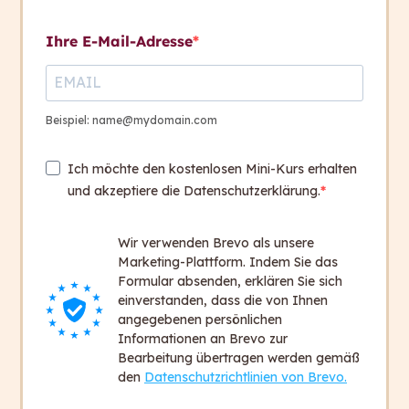
Kontakt aufnehmen
Ihre E-Mail-Adresse
Kriterien und Textbeispiele
A1
Kontakt
+ 43 316 393 449
Übersetzung eines Textes
Beispiel: name@mydomain.com
in die Sprachstufe A1
office@capito.eu
Ich möchte den kostenlosen Mini-Kurs erhalten
Headquarter
7. Hausübung
und akzeptiere die Datenschutzerklärung.
Heinrichstraße 145
100 Days
8010 Graz
Wir verwenden Brevo als unsere
Austria
Session 8, 13./14. Mai
6
Marketing-Plattform. Indem Sie das
2025
Formular absenden, erklären Sie sich
einverstanden, dass die von Ihnen
Newsletter
angegebenen persönlichen
Bleiben Sie auf dem Laufenden!
Informationen an Brevo zur
Bearbeitung übertragen werden gemäß
Zum Newsletter anmelden
den
Datenschutzrichtlinien von Brevo.