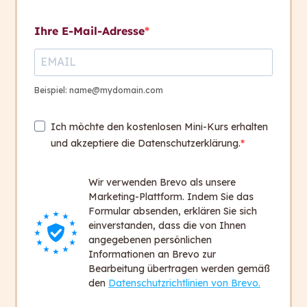
Kontakt aufnehmen
Betonung und Tonqualität
Ihre E-Mail-Adresse
Quiz
1
Kontakt
+ 43 316 393 449
Beispiel: name@mydomain.com
office@capito.eu
Ich möchte den kostenlosen Mini-Kurs erhalten
Headquarter
und akzeptiere die Datenschutzerklärung.
Heinrichstraße 145
8010 Graz
Wir verwenden Brevo als unsere
Austria
Marketing-Plattform. Indem Sie das
Formular absenden, erklären Sie sich
einverstanden, dass die von Ihnen
Newsletter
angegebenen persönlichen
Bleiben Sie auf dem Laufenden!
Informationen an Brevo zur
Bearbeitung übertragen werden gemäß
Zum Newsletter anmelden
den
Datenschutzrichtlinien von Brevo.