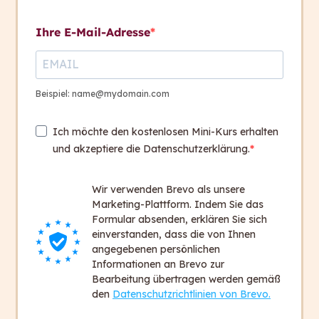
Nummern
Kontakt aufnehmen
Ihre E-Mail-Adresse
Buchstaben und Nummern
Kontakt
+ 43 316 393 449
Beispiel: name@mydomain.com
Quiz
1
office@capito.eu
Ich möchte den kostenlosen Mini-Kurs erhalten
Headquarter
und akzeptiere die Datenschutzerklärung.
Heinrichstraße 145
8010 Graz
Wir verwenden Brevo als unsere
Austria
Marketing-Plattform. Indem Sie das
Formular absenden, erklären Sie sich
einverstanden, dass die von Ihnen
Newsletter
angegebenen persönlichen
Bleiben Sie auf dem Laufenden!
Informationen an Brevo zur
Bearbeitung übertragen werden gemäß
Zum Newsletter anmelden
den
Datenschutzrichtlinien von Brevo.