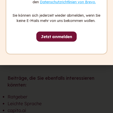
den
Datenschutzrichtlinien von Brevo.
Sie können sich jederzeit wieder abmelden, wenn Sie
keine E-Mails mehr von uns bekommen wollen.
Ursula Semlitsch
Übersetzerin bei capito.
Jetzt anmelden
capito ist der Marktführer im
Bereich der barrierefreien
Information.
Beiträge, die Sie ebenfalls interessieren
könnten:
Ratgeber
Leichte Sprache
capito.ai