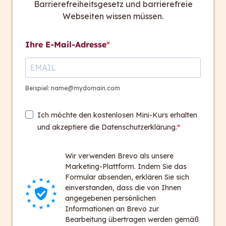
Barrierefreiheitsgesetz und barrierefreie
Webseiten wissen müssen.
Ihre E-Mail-Adresse
Tipp:
Beispiel: name@mydomain.com
Aktive Sätze sind klarer, einfacher
verständlich und lassen Texte persönlicher
Ich möchte den kostenlosen Mini-Kurs erhalten
wirken. Durch Aktivsätze bleibt Ihr
und akzeptiere die Datenschutzerklärung.
Lesepublikum aufmerksamer. Das ist vor
allem hilfreich, wenn Ihr Publikum nach dem
Wir verwenden Brevo als unsere
Lesen etwas umsetzen soll – zum Beispiel eine
Marketing-Plattform. Indem Sie das
Anmeldung abgeben.
Formular absenden, erklären Sie sich
einverstanden, dass die von Ihnen
angegebenen persönlichen
Informationen an Brevo zur
Bearbeitung übertragen werden gemäß
zurück zum Glossar