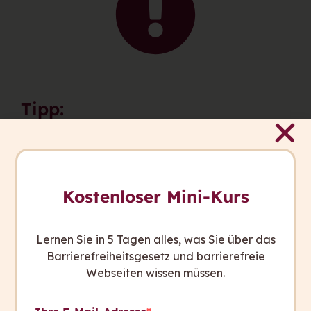
Tipp:
Aus der Verständlichkeitsforschung lassen
sich einige wichtige Hinweise ableiten, wie
Texte verständlich werden. Wichtig ist aber
Kostenloser Mini-Kurs
auch, dass Sie immer an Ihre Zielgruppe und
den Zweck Ihres Textes denken.
Lernen Sie in 5 Tagen alles, was Sie über das
Barrierefreiheitsgesetz und barrierefreie
Webseiten wissen müssen.
zurück zum Glossar