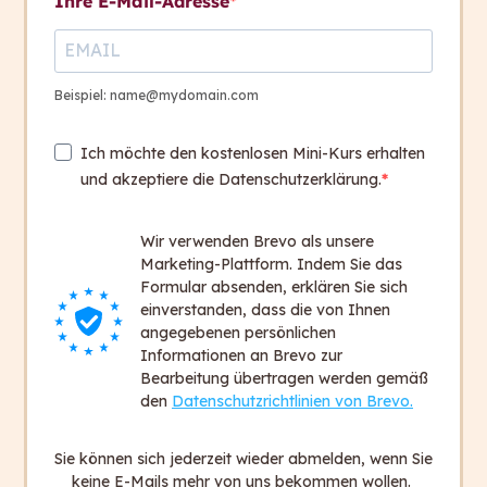
Ihre E-Mail-Adresse
Ursula Semlitsch
Übersetzerin und
Beispiel: name@mydomain.com
Projektmanagerin bei
capito.
Ich möchte den kostenlosen Mini-Kurs erhalten
und akzeptiere die Datenschutzerklärung.
capito ist der Marktführer
im Bereich der
Wir verwenden Brevo als unsere
barrierefreien Information.
Marketing-Plattform. Indem Sie das
Formular absenden, erklären Sie sich
einverstanden, dass die von Ihnen
angegebenen persönlichen
Informationen an Brevo zur
Beiträge, die Sie ebenfalls interessieren
Bearbeitung übertragen werden gemäß
könnten:
den
Datenschutzrichtlinien von Brevo.
Ratgeber
Sie können sich jederzeit wieder abmelden, wenn Sie
Leichte Sprache
keine E-Mails mehr von uns bekommen wollen.