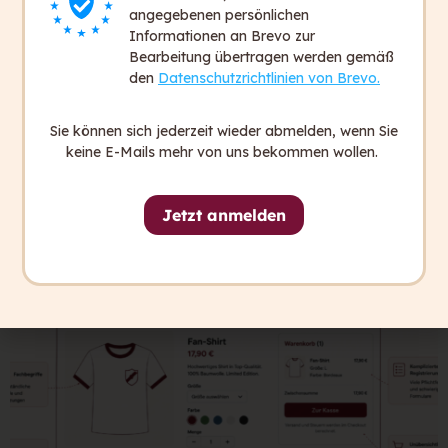
Gemeinsam mit ihrem Team hat sie capito zu
angegebenen persönlichen
einem der vielversprechendsten digitalen Start-
Informationen an Brevo zur
ups Europas gemacht. Und will auch weiterhin
Bearbeitung übertragen werden gemäß
den
Datenschutzrichtlinien von Brevo.
hoch hinaus.
Sie können sich jederzeit wieder abmelden, wenn Sie
keine E-Mails mehr von uns bekommen wollen.
Jetzt anmelden
Diese Beiträge könnten dich auch
interessieren: