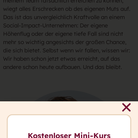
meinem Team tatsächlich erreichen zu können,
wiegt alles Erschrecken ob des eigenen Muts auf.
Das ist das unvergleichlich Kraftvolle an einem
Social-Impact-Unternehmen: Der eigene
Höhenflug oder der eigene tiefe Fall sind nicht
mehr so wichtig angesichts der großen Chance,
die sich bietet. Selbst wenn wir fallen, wissen wir:
Wir haben schon jetzt etwas erreicht, auf das
andere schon heute aufbauen. Und das bleibt.
Kostenloser Mini-Kurs