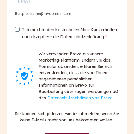
bietet atempo Übersetzungen von schwierigen
Texten in eine einfache Sprache an. Über die capito
Beispiel: name@mydomain.com
App sind diese leicht verständlichen Informationen
auch am Smartphone erhältlich.
Ich möchte den kostenlosen Mini-Kurs erhalten
nueva – nutzerorientierte Evaluation – beschäftigt
und akzeptiere die Datenschutzerklärung.
sich mit Überprüfung von Qualitätsstandards in
Wohnhäusern und Werkstätten für Menschen mit
Wir verwenden Brevo als unsere
Behinderungen. Die konsequente Digitalisierung
Marketing-Plattform. Indem Sie das
dieser Angebote wurde nun von der Kommission als
Formular absenden, erklären Sie sich
besondere, soziale Innovation gewürdigt.
einverstanden, dass die von Ihnen
angegebenen persönlichen
Als Social Entrepreneuse baute Walburga Fröhlich
Informationen an Brevo zur
für capito und nueva ein Social Franchise Netzwerk
Bearbeitung übertragen werden gemäß
auf, zu dem mittlerweile rund 80 Partnerinnen und
den
Datenschutzrichtlinien von Brevo.
Partner im deutschsprachigen Raum gehören.
Sie können sich jederzeit wieder abmelden, wenn Sie
„Die Gewinnerinnen sind wirklich inspirierende
keine E-Mails mehr von uns bekommen wollen.
Frauen, die Ideen entwickelt haben, die auf dem
Markt erfolgreich waren und gleichzeitig das Leben