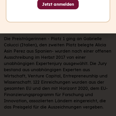
der Menschen verbessern. Ich bin froh, dass unser
Jetzt anmelden
Preis ihre herausragenden Leistungen anerkannt
hat“, so Carlos Moedas, EU-Kommissar für
Forschung, Wissenschaft und Innovation bei der
Preisverleihung am 21. Juni in Brüssel.
Die Preisträgerinnen - Platz 1 ging an Gabrielle
Colucci (Italien), den zweiten Platz belegte Alicia
Asin Perez aus Spanien- wurden nach einer offenen
Ausschreibung im Herbst 2017 von einer
unabhängigen Expertenjury ausgewählt. Die Jury
bestand aus unabhängigen Experten aus
Wirtschaft, Venture Capital, Entrepreneurship und
Wissenschaft. 122 Einreichungen wurden aus der
gesamten EU und den mit Horizont 2020, dem EU-
Finanzierungsprogramm für Forschung und
Innovation, assoziierten Ländern eingereicht, die
das Preisgeld für die Auszeichnungen vergeben.