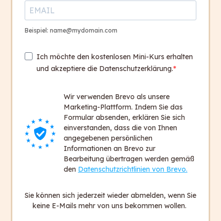
Beispiel: name@mydomain.com
Ich möchte den kostenlosen Mini-Kurs erhalten
und akzeptiere die Datenschutzerklärung.
Wir verwenden Brevo als unsere
capito ist italienisch und heißt: „Ich habe
Marketing-Plattform. Indem Sie das
verstanden.”
Formular absenden, erklären Sie sich
Wir wollen, dass in Zukunft alle Menschen
einverstanden, dass die von Ihnen
sagen können: „Ich habe verstanden.”
angegebenen persönlichen
Informationen an Brevo zur
Bearbeitung übertragen werden gemäß
den
Datenschutzrichtlinien von Brevo.
Sie haben Fragen?
Wir sind gerne für Sie da.
Sie können sich jederzeit wieder abmelden, wenn Sie
Kontakt aufnehmen
keine E-Mails mehr von uns bekommen wollen.