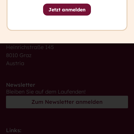
Jetzt anmelden
Kontakt
+ 43 316 393 449
office@capito.eu
Headquarter
Heinrichstraße 145
8010 Graz
Austria
Newsletter
Bleiben Sie auf dem Laufenden!
Zum Newsletter anmelden
Links: