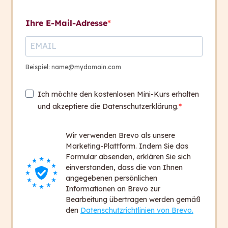
Kontakt aufnehmen
Übersetzungsarbeit Teil 2
Ihre E-Mail-Adresse
Übungsaufgaben
Kontakt
+ 43 316 393 449
3. Hausübung
Beispiel: name@mydomain.com
100 Days
office@capito.eu
Ich möchte den kostenlosen Mini-Kurs erhalten
Headquarter
Session 4, Dienstag, 22.
4
und akzeptiere die Datenschutzerklärung.
Heinrichstraße 145
Oktober 2024
8010 Graz
Wir verwenden Brevo als unsere
Austria
Marketing-Plattform. Indem Sie das
Zum Vertiefen und
9
Formular absenden, erklären Sie sich
Weiterlesen
einverstanden, dass die von Ihnen
Newsletter
angegebenen persönlichen
Bleiben Sie auf dem Laufenden!
Informationen an Brevo zur
Bearbeitung übertragen werden gemäß
Zum Newsletter anmelden
den
Datenschutzrichtlinien von Brevo.