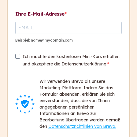
Kontakt aufnehmen
Zum Vertiefen und
9
Ihre E-Mail-Adresse
Weiterlesen
Kontakt
Lesekompetenzen in
+ 43 316 393 449
Österreich
Beispiel: name@mydomain.com
office@capito.eu
OECD-Studie
Ich möchte den kostenlosen Mini-Kurs erhalten
Headquarter
und akzeptiere die Datenschutzerklärung.
Heinrichstraße 145
Level One Studie
8010 Graz
Wir verwenden Brevo als unsere
Austria
Die Sprachstufen nach
Marketing-Plattform. Indem Sie das
dem GERS
Formular absenden, erklären Sie sich
einverstanden, dass die von Ihnen
Newsletter
angegebenen persönlichen
Kompetenzstufen A1 und
Bleiben Sie auf dem Laufenden!
Informationen an Brevo zur
A2
Bearbeitung übertragen werden gemäß
Zum Newsletter anmelden
den
Datenschutzrichtlinien von Brevo.
Kompetenzstufen B1 und