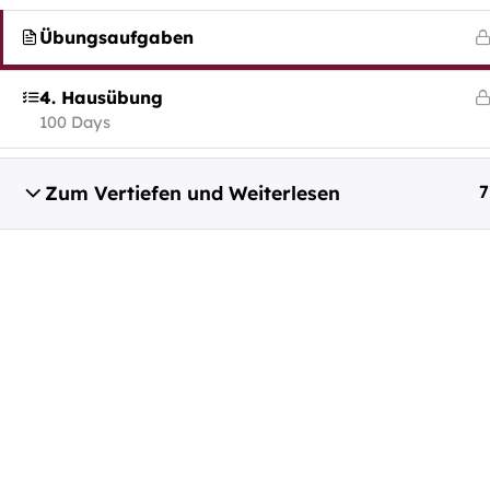
Übungsaufgaben
office@capito.eu
Headquarter
Heinrichstraße 145
4. Hausübung
100 Days
8010 Graz
Austria
Zum Vertiefen und Weiterlesen
7
Newsletter
Bleiben Sie auf dem Laufenden!
Zum Newsletter anmelden