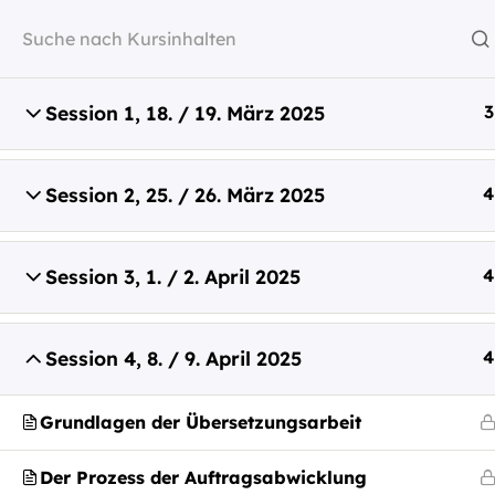
Session 1, 18. / 19. März 2025
3
Session 2, 25. / 26. März 2025
4
capito ist italienisch und heißt: „Ich 
Session 3, 1. / 2. April 2025
4
verstanden.”
Wir wollen, dass in Zukunft alle Mens
Session 4, 8. / 9. April 2025
4
sagen können: „Ich habe verstanden.
Grundlagen der Übersetzungsarbeit
Kontakt
Der Prozess der Auftragsabwicklung
+ 43 316 393 449