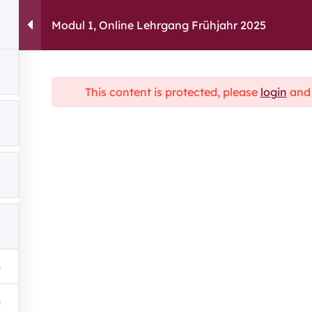
Modul 1, Online Lehrgang Frühjahr 2025
capito.ai
Consulting
Fortbildu
This content is protected, please
login
an
Sie ha
Wir sind
habe
Kont
chen
”
Links:
Rat