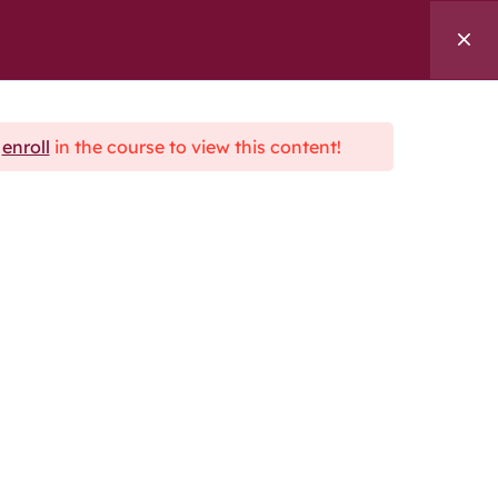
ngen
Referenzen
Über uns
Kontakt
Suche
d
enroll
in the course to view this content!
ben Fragen?
 gerne für Sie da.
akt aufnehmen
geber