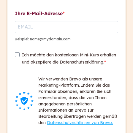
Kontakt aufnehmen
Übungen
Ihre E-Mail-Adresse
2. Hausübung
9 Questions
Kontakt
+ 43 316 393 449
Beispiel: name@mydomain.com
Session 3, 1. / 2. April
4
office@capito.eu
2025
Ich möchte den kostenlosen Mini-Kurs erhalten
Headquarter
und akzeptiere die Datenschutzerklärung.
Heinrichstraße 145
8010 Graz
Session 4, 8. / 9. April
4
Wir verwenden Brevo als unsere
Austria
2025
Marketing-Plattform. Indem Sie das
Formular absenden, erklären Sie sich
einverstanden, dass die von Ihnen
Newsletter
Zum Vertiefen und
7
angegebenen persönlichen
Bleiben Sie auf dem Laufenden!
Weiterlesen
Informationen an Brevo zur
Bearbeitung übertragen werden gemäß
Zum Newsletter anmelden
den
Datenschutzrichtlinien von Brevo.