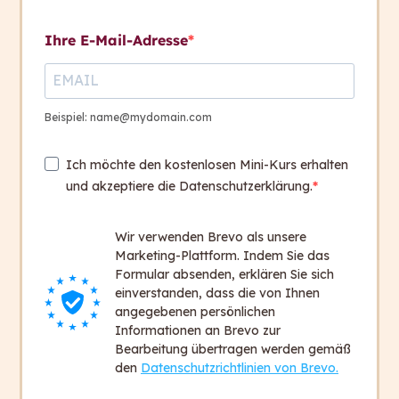
Kontakt aufnehmen
Ihre E-Mail-Adresse
Die Macht der Sprache
1
Kontakt
+ 43 316 393 449
Beispiel: name@mydomain.com
Quiz
1
office@capito.eu
Ich möchte den kostenlosen Mini-Kurs erhalten
Headquarter
und akzeptiere die Datenschutzerklärung.
Heinrichstraße 145
8010 Graz
Wir verwenden Brevo als unsere
Austria
Marketing-Plattform. Indem Sie das
Formular absenden, erklären Sie sich
einverstanden, dass die von Ihnen
Newsletter
angegebenen persönlichen
Bleiben Sie auf dem Laufenden!
Informationen an Brevo zur
Bearbeitung übertragen werden gemäß
Zum Newsletter anmelden
den
Datenschutzrichtlinien von Brevo.