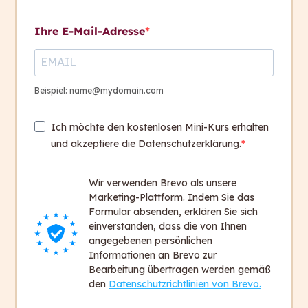
eine Dimension
Kontakt aufnehmen
Ihre E-Mail-Adresse
Die Macht der Sprache
1
Kontakt
+ 43 316 393 449
Beispiel: name@mydomain.com
Quiz
1
office@capito.eu
Ich möchte den kostenlosen Mini-Kurs erhalten
Headquarter
und akzeptiere die Datenschutzerklärung.
Heinrichstraße 145
8010 Graz
Wir verwenden Brevo als unsere
Austria
Marketing-Plattform. Indem Sie das
Formular absenden, erklären Sie sich
einverstanden, dass die von Ihnen
Newsletter
angegebenen persönlichen
Bleiben Sie auf dem Laufenden!
Informationen an Brevo zur
Bearbeitung übertragen werden gemäß
Zum Newsletter anmelden
den
Datenschutzrichtlinien von Brevo.