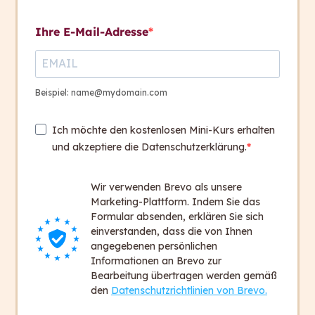
Kontakt aufnehmen
und A2
Ihre E-Mail-Adresse
Kriterien und Textbeispiele
A1
Kontakt
+ 43 316 393 449
Beispiel: name@mydomain.com
Übersetzung eines Textes
office@capito.eu
in die Sprachstufe A1
Ich möchte den kostenlosen Mini-Kurs erhalten
Headquarter
und akzeptiere die Datenschutzerklärung.
7. Hausübung
Heinrichstraße 145
100 Days
8010 Graz
Wir verwenden Brevo als unsere
Austria
Marketing-Plattform. Indem Sie das
Session 8, 18./19.
5
Formular absenden, erklären Sie sich
November 2025
einverstanden, dass die von Ihnen
Newsletter
angegebenen persönlichen
Bleiben Sie auf dem Laufenden!
Informationen an Brevo zur
Bearbeitung übertragen werden gemäß
Zum Newsletter anmelden
den
Datenschutzrichtlinien von Brevo.