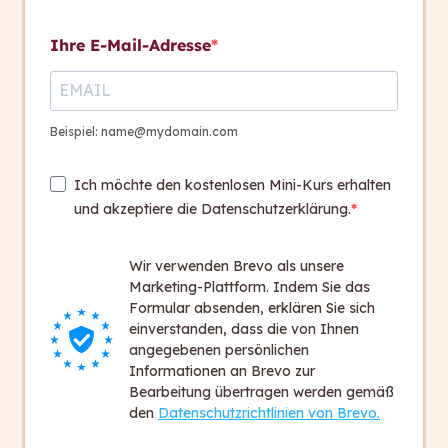
Kontakt aufnehmen
und A2
Ihre E-Mail-Adresse
Kriterien und Textbeispiele
A1
Kontakt
+ 43 316 393 449
Beispiel: name@mydomain.com
Übersetzung eines Textes
office@capito.eu
in die Sprachstufe A1
Ich möchte den kostenlosen Mini-Kurs erhalten
Headquarter
und akzeptiere die Datenschutzerklärung.
7. Hausübung
Heinrichstraße 145
100 Days
8010 Graz
Wir verwenden Brevo als unsere
Austria
Marketing-Plattform. Indem Sie das
Session 8, 18./19.
5
Formular absenden, erklären Sie sich
November 2025
einverstanden, dass die von Ihnen
Newsletter
angegebenen persönlichen
Bleiben Sie auf dem Laufenden!
Informationen an Brevo zur
Bearbeitung übertragen werden gemäß
Zum Newsletter anmelden
den
Datenschutzrichtlinien von Brevo.