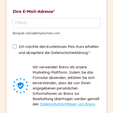
Welche Sprachkompetenz
Kontakt aufnehmen
hat dein Gegenüber?
Ihre E-Mail-Adresse
Kontakt
Das Stufenmodell von
1
+ 43 316 393 449
capito
Beispiel: name@mydomain.com
office@capito.eu
Ich möchte den kostenlosen Mini-Kurs erhalten
Headquarter
Wie fängst du an?
3
und akzeptiere die Datenschutzerklärung.
Heinrichstraße 145
8010 Graz
Lernkontrolle
1
Wir verwenden Brevo als unsere
Austria
Marketing-Plattform. Indem Sie das
Formular absenden, erklären Sie sich
einverstanden, dass die von Ihnen
Newsletter
angegebenen persönlichen
Bleiben Sie auf dem Laufenden!
Informationen an Brevo zur
Bearbeitung übertragen werden gemäß
Zum Newsletter anmelden
den
Datenschutzrichtlinien von Brevo.