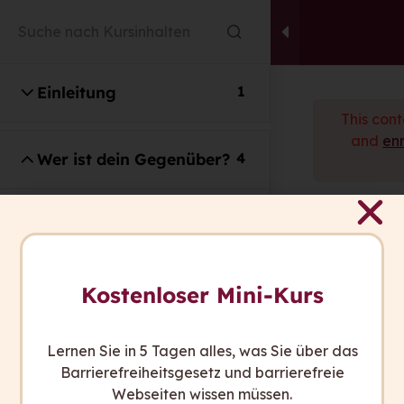
Einleitung
1
This cont
and
enr
Wer ist dein Gegenüber?
4
capito ist italienisch und heißt: „Ich habe
Mit wem kommunizierst
verstanden.”
du?
Wir wollen, dass in Zukunft alle Menschen
In welcher Verfassung ist
Kostenloser Mini-Kurs
sagen können: „Ich habe verstanden.”
dein Gegenüber?
Wie viel weiß dein
Lernen Sie in 5 Tagen alles, was Sie über das
Sie haben Fragen?
Gegenüber schon?
Barrierefreiheitsgesetz und barrierefreie
Wir sind gerne für Sie da.
Webseiten wissen müssen.