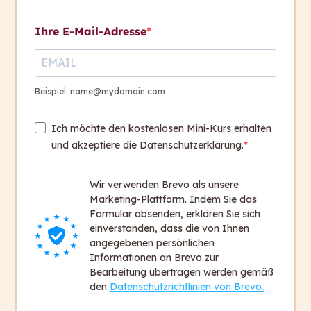
Welche Sprachkompetenz
Kontakt aufnehmen
hat dein Gegenüber?
Ihre E-Mail-Adresse
Kontakt
Das Stufenmodell von
1
+ 43 316 393 449
capito
Beispiel: name@mydomain.com
office@capito.eu
Ich möchte den kostenlosen Mini-Kurs erhalten
Headquarter
Wie fängst du an?
3
und akzeptiere die Datenschutzerklärung.
Heinrichstraße 145
8010 Graz
Lernkontrolle
1
Wir verwenden Brevo als unsere
Austria
Marketing-Plattform. Indem Sie das
Formular absenden, erklären Sie sich
einverstanden, dass die von Ihnen
Newsletter
angegebenen persönlichen
Bleiben Sie auf dem Laufenden!
Informationen an Brevo zur
Bearbeitung übertragen werden gemäß
Zum Newsletter anmelden
den
Datenschutzrichtlinien von Brevo.