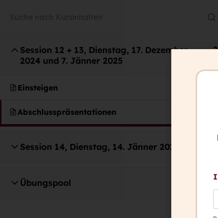
Session 12 + 13, Dienstag, 17. Dezember
2
2024 und 7. Jänner 2025
Einsteigen
capito ist italienisch und heißt: „Ich ha
Abschlusspräsentationen
verstanden.”
Wir wollen, dass in Zukunft alle Mensc
Session 14, Dienstag, 14. Jänner 2025
3
können: „Ich habe verstanden.”
I
Übungspool
7
Kontakt
+ 43 316 393 449