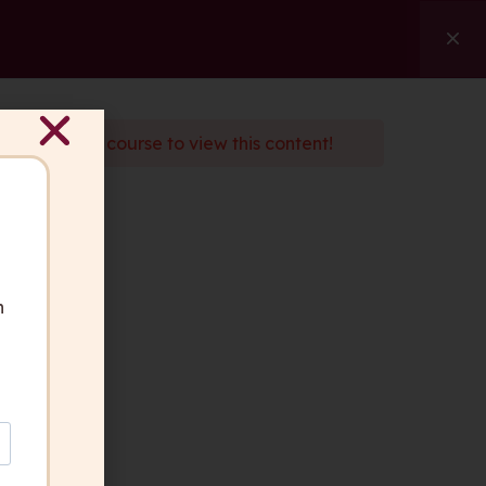
ngen
Referenzen
Über uns
Kontakt
Suche
d
enroll
in the course to view this content!
ben Fragen?
 gerne für Sie da.
akt aufnehmen
n
geber