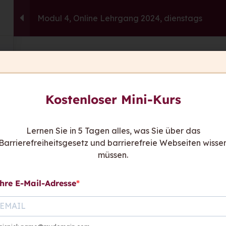
Modul 4, Online Lehrgang 2024, dienstags
capito.ai
Consulting
Fortbildu
This content is protected, please
login
an
Sie ha
Kostenloser Mini-Kurs
Wir sind
be
Kont
Lernen Sie in 5 Tagen alles, was Sie über das
Barrierefreiheitsgesetz und barrierefreie Webseiten wisse
hen sagen
müssen.
hre E-Mail-Adresse
Links:
Rat