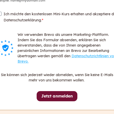
eispiel: name@mydomain.com
Web
Par
Ich möchte den kostenlosen Mini-Kurs erhalten und akzeptiere d
Logi
Datenschutzerklärung.
Login
Wir verwenden Brevo als unsere Marketing-Plattform.
Über ca
Indem Sie das Formular absenden, erklären Sie sich
För
einverstanden, dass die von Ihnen angegebenen
persönlichen Informationen an Brevo zur Bearbeitung
FA
übertragen werden gemäß den
Datenschutzrichtlinien v
Dat
Brevo.
All
Imp
Sie können sich jederzeit wieder abmelden, wenn Sie keine E-Mails
Hin
mehr von uns bekommen wollen.
Erk
Jetzt anmelden