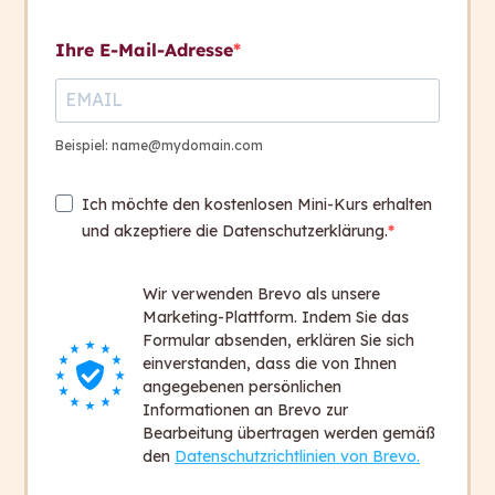
Kontakt aufnehmen
Übungspool
7
Ihre E-Mail-Adresse
Kontakt
+ 43 316 393 449
Beispiel: name@mydomain.com
office@capito.eu
Ich möchte den kostenlosen Mini-Kurs erhalten
Headquarter
und akzeptiere die Datenschutzerklärung.
Heinrichstraße 145
8010 Graz
Wir verwenden Brevo als unsere
Austria
Marketing-Plattform. Indem Sie das
Formular absenden, erklären Sie sich
einverstanden, dass die von Ihnen
Newsletter
angegebenen persönlichen
Bleiben Sie auf dem Laufenden!
Informationen an Brevo zur
Bearbeitung übertragen werden gemäß
Zum Newsletter anmelden
den
Datenschutzrichtlinien von Brevo.