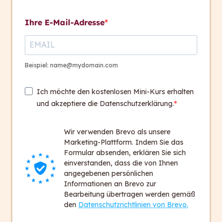
Kontakt aufnehmen
Vorbeugung von Herz-
Ihre E-Mail-Adresse
Kreislauferkrankungen
Fair Finance
Kontakt
+ 43 316 393 449
Beispiel: name@mydomain.com
Urlaubsanspruch
office@capito.eu
Ich möchte den kostenlosen Mini-Kurs erhalten
Headquarter
capito
und akzeptiere die Datenschutzerklärung.
Heinrichstraße 145
8010 Graz
Ausstellung „Weltweite
Wir verwenden Brevo als unsere
Diakonie aus Bayern“-
Austria
Marketing-Plattform. Indem Sie das
Einführungstext
Formular absenden, erklären Sie sich
einverstanden, dass die von Ihnen
Newsletter
angegebenen persönlichen
Bleiben Sie auf dem Laufenden!
Informationen an Brevo zur
Bearbeitung übertragen werden gemäß
Zum Newsletter anmelden
den
Datenschutzrichtlinien von Brevo.