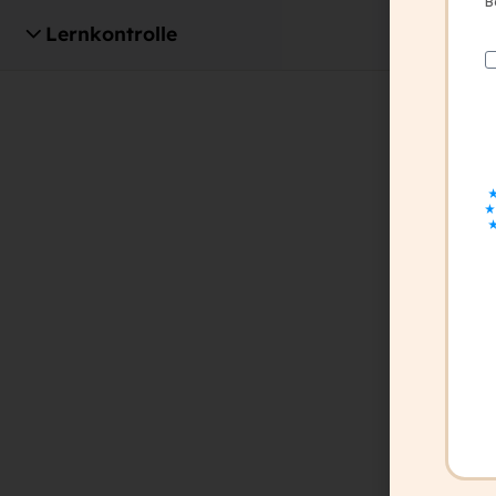
B
Lernkontrolle
1
office@capito.eu
Headquarter
Heinrichstraße 145
8010 Graz
Austria
Newsletter
Bleiben Sie auf dem Laufenden!
Zum Newsletter anmelden