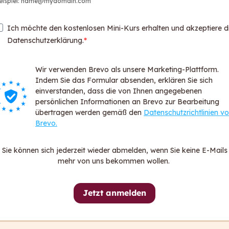
eispiel: name@mydomain.com
Web
Par
Ich möchte den kostenlosen Mini-Kurs erhalten und akzeptiere d
Logi
Datenschutzerklärung.
Login
Wir verwenden Brevo als unsere Marketing-Plattform.
Über ca
Indem Sie das Formular absenden, erklären Sie sich
För
einverstanden, dass die von Ihnen angegebenen
persönlichen Informationen an Brevo zur Bearbeitung
FA
übertragen werden gemäß den
Datenschutzrichtlinien v
Dat
Brevo.
All
Imp
Sie können sich jederzeit wieder abmelden, wenn Sie keine E-Mails
Hin
mehr von uns bekommen wollen.
Erk
Jetzt anmelden