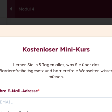
Modul 4
capito.ai
Consulting
Fortbildu
This content is protected, please
login
an
Sie ha
Kostenloser Mini-Kurs
Wir sind
be
Kont
Lernen Sie in 5 Tagen alles, was Sie über das
Barrierefreiheitsgesetz und barrierefreie Webseiten wisse
hen sagen
müssen.
hre E-Mail-Adresse
Links:
Rat