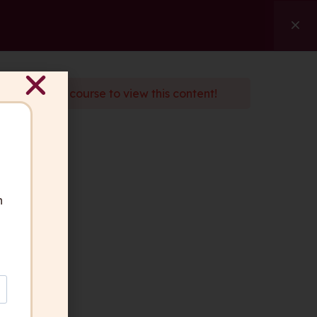
ngen
Referenzen
Über uns
Kontakt
Suche
d
enroll
in the course to view this content!
ben Fragen?
 gerne für Sie da.
akt aufnehmen
n
geber