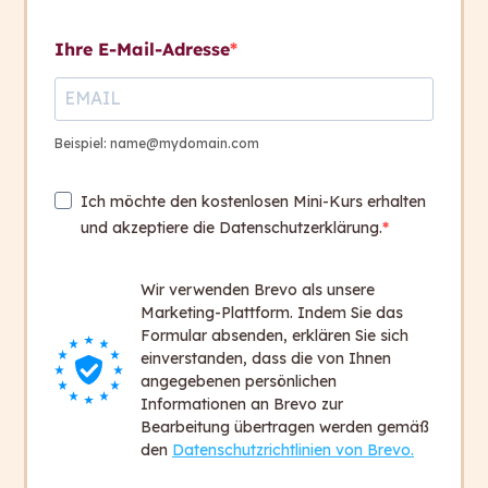
Kontakt aufnehmen
Ihre E-Mail-Adresse
Kontakt
+ 43 316 393 449
Beispiel: name@mydomain.com
office@capito.eu
Ich möchte den kostenlosen Mini-Kurs erhalten
Headquarter
und akzeptiere die Datenschutzerklärung.
Heinrichstraße 145
8010 Graz
Wir verwenden Brevo als unsere
Austria
Marketing-Plattform. Indem Sie das
Formular absenden, erklären Sie sich
einverstanden, dass die von Ihnen
Newsletter
angegebenen persönlichen
Bleiben Sie auf dem Laufenden!
Informationen an Brevo zur
Bearbeitung übertragen werden gemäß
Zum Newsletter anmelden
den
Datenschutzrichtlinien von Brevo.