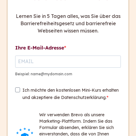
Lernen Sie in 5 Tagen alles, was Sie über das
Barrierefreiheitsgesetz und barrierefreie
Webseiten wissen müssen.
Ihre E-Mail-Adresse
Beispiel: name@mydomain.com
„Was an capito cool ist: Ich kann mich
Ich möchte den kostenlosen Mini-Kurs erhalten
echt in die Software einbringen.“
und akzeptiere die Datenschutzerklärung.
Verena Riegler, Data Scientist bei
capito
Wir verwenden Brevo als unsere
Marketing-Plattform. Indem Sie das
Formular absenden, erklären Sie sich
Im Moment baut Verena nun mithilfe von
einverstanden, dass die von Ihnen