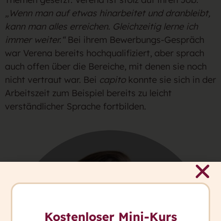
„Wenn man auf etwas hinarbeitet und dranbleibt,
kann man alles erreichen. Gleichzeitig lerne ich
immer weiter.“
Bei ihrem Bewerbungs-Gespräch
war Verena bereits hochqualifiziert, aber sprach
auch offen über die Bereiche, mit denen sie noch
nicht vertraut war. Bei
capito
konnte sie sich in der
Arbeitszeit zum Beispiel bereits zu leicht
verständlicher Sprache fortbilden.
Kostenloser Mini-Kurs