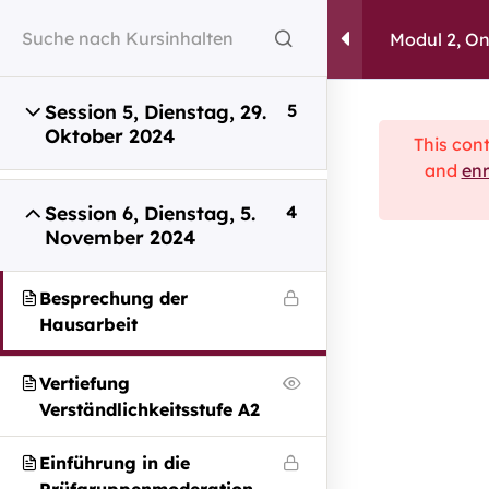
Modul 2, On
Session 5, Dienstag, 29.
5
Oktober 2024
This cont
and
enr
Session 6, Dienstag, 5.
4
November 2024
capito ist italienisch und heißt: „Ich habe
verstanden.”
Besprechung der
Hausarbeit
Wir wollen, dass in Zukunft alle Menschen
sagen können: „Ich habe verstanden.”
Vertiefung
Verständlichkeitsstufe A2
Sie haben Fragen?
Einführung in die
Wir sind gerne für Sie da.