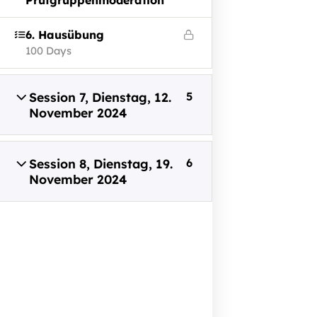
Prüfgruppenmoderation
Kontakt aufnehmen
6. Hausübung
100 Days
Kontakt
+ 43 316 393 449
Session 7, Dienstag, 12.
5
November 2024
office@capito.eu
Headquarter
Heinrichstraße 145
Session 8, Dienstag, 19.
6
8010 Graz
November 2024
Austria
Newsletter
Bleiben Sie auf dem Laufenden!
Zum Newsletter anmelden