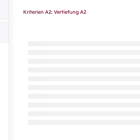
Web
Kriterien A2: Vertiefung A2
Par
Logi
Login
Über ca
För
FA
Dat
All
Im
Hin
Erk