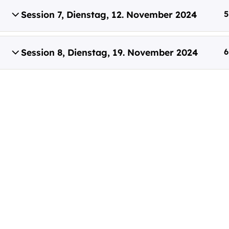
Session 7, Dienstag, 12. November 2024
5
office@capito.eu
Headquarter
Heinrichstraße 145
Session 8, Dienstag, 19. November 2024
6
8010 Graz
Austria
Newsletter
Bleiben Sie auf dem Laufenden!
Zum Newsletter anmelden