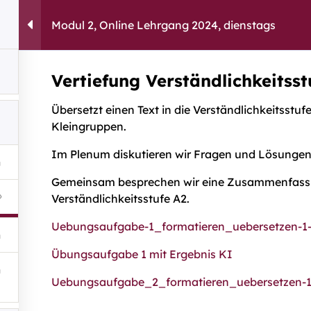
Modul 2, Online Lehrgang 2024, dienstags
capito.ai
Consulting
Fortbildu
Vertiefung Verständlichkeitsst
Übersetzt einen Text in die Verständlichkeitsstu
Sie ha
Kleingruppen.
Wir sind
Im Plenum diskutieren wir Fragen und Lösungen
habe
Kont
Gemeinsam besprechen wir eine Zusammenfassung
Verständlichkeitsstufe A2.
chen
”
Uebungsaufgabe-1_formatieren_uebersetzen-1
Übungsaufgabe 1 mit Ergebnis KI
Uebungsaufgabe_2_formatieren_uebersetzen-1
Links:
Rat