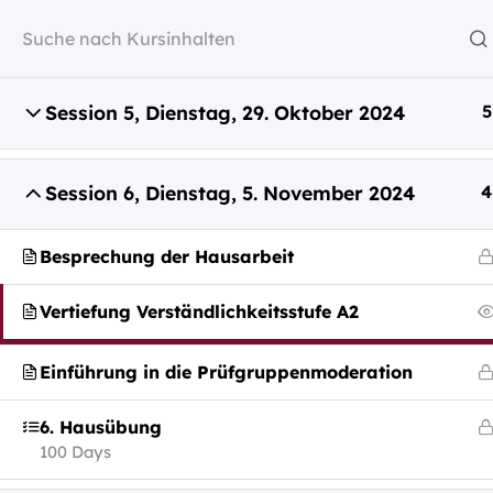
Session 5, Dienstag, 29. Oktober 2024
5
Session 6, Dienstag, 5. November 2024
4
capito ist italienisch und heißt: „Ich 
Besprechung der Hausarbeit
verstanden.”
Vertiefung Verständlichkeitsstufe A2
Wir wollen, dass in Zukunft alle Mens
sagen können: „Ich habe verstanden.
Einführung in die Prüfgruppenmoderation
6. Hausübung
100 Days
Kontakt
+ 43 316 393 449