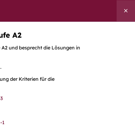
ngen
Referenzen
Über uns
Kontakt
Suche
ufe A2
fe A2 und besprecht die Lösungen in
ben Fragen?
 gerne für Sie da.
.
akt aufnehmen
 der Kriterien für die
-3
-1
geber