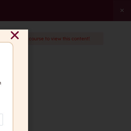
ngen
Referenzen
Über uns
Kontakt
Suche
d
enroll
in the course to view this content!
ben Fragen?
 gerne für Sie da.
akt aufnehmen
n
geber