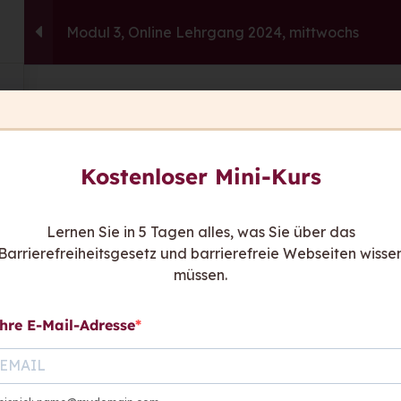
Modul 3, Online Lehrgang 2024, mittwochs
capito.ai
Consulting
Fortbildu
This content is protected, please
login
an
Sie ha
Kostenloser Mini-Kurs
Wir sind
be
Kont
Lernen Sie in 5 Tagen alles, was Sie über das
Barrierefreiheitsgesetz und barrierefreie Webseiten wisse
hen sagen
müssen.
hre E-Mail-Adresse
Links:
Rat