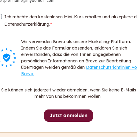
eispiel: name@mydomain.com
Web
Par
Ich möchte den kostenlosen Mini-Kurs erhalten und akzeptiere d
Logi
Datenschutzerklärung.
Login
Wir verwenden Brevo als unsere Marketing-Plattform.
Über ca
Indem Sie das Formular absenden, erklären Sie sich
För
einverstanden, dass die von Ihnen angegebenen
persönlichen Informationen an Brevo zur Bearbeitung
FA
übertragen werden gemäß den
Datenschutzrichtlinien v
Dat
Brevo.
All
Imp
Sie können sich jederzeit wieder abmelden, wenn Sie keine E-Mails
Hin
mehr von uns bekommen wollen.
Erk
Jetzt anmelden