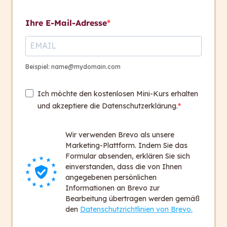
Kontakt aufnehmen
Abschlusspräsentation
Ihre E-Mail-Adresse
Abgabe
Abschlusspräsentation
Kontakt
30 Days
+ 43 316 393 449
Beispiel: name@mydomain.com
office@capito.eu
Ich möchte den kostenlosen Mini-Kurs erhalten
Headquarter
und akzeptiere die Datenschutzerklärung.
Heinrichstraße 145
8010 Graz
Wir verwenden Brevo als unsere
Austria
Marketing-Plattform. Indem Sie das
Formular absenden, erklären Sie sich
einverstanden, dass die von Ihnen
Newsletter
angegebenen persönlichen
Bleiben Sie auf dem Laufenden!
Informationen an Brevo zur
Bearbeitung übertragen werden gemäß
Zum Newsletter anmelden
den
Datenschutzrichtlinien von Brevo.